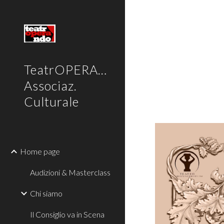
Sk
TeatrOPERAndo
Associaz.
Culturale
Home page
Audizioni & Masterclass
Chi siamo
Il Consiglio va in Scena